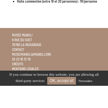
Visite commentée (entre 10 et 20 personnes) : 7€/personne
MUSÉE MANOLI
9 RUE DU SUET
35780 LA RICHARDAIS
CONTACT
MUSEEMANOLI@MANOLI.ORG
02 23 18 72 79
CRÉDITS
MENTIONS LÉGALES
NEWSLETTER
If you continue to browse this website, you are allowing all
OK, accept all
third-party services
Personalize